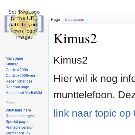
Page
Discussion
Kimus2
Jump
Jump
Kimus2
Main page
to
to
Kimus2
navigation
search
Cardvox2000
Hier wil ik nog i
Cardvox2000voip
Recent changes
Random page
munttelefoon. Dez
Help about MediaWiki
Tools
link naar topic o
What links here
Related changes
Special pages
Printable version
Permanent link